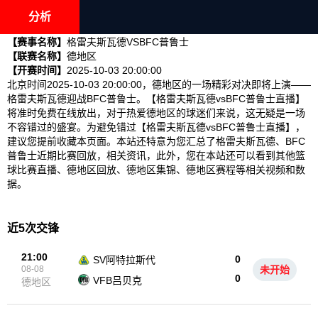
分析
【赛事名称】
格雷夫斯瓦德VSBFC普鲁士
【联赛名称】
德地区
【开赛时间】
2025-10-03 20:00:00
北京时间2025-10-03 20:00:00，德地区的一场精彩对决即将上演——
格雷夫斯瓦德迎战BFC普鲁士。【格雷夫斯瓦德vsBFC普鲁士直播】
将准时免费在线放出，对于热爱德地区的球迷们来说，这无疑是一场
不容错过的盛宴。为避免错过【格雷夫斯瓦德vsBFC普鲁士直播】，
建议您提前收藏本页面。本站还特意为您汇总了格雷夫斯瓦德、BFC
普鲁士近期比赛回放，相关资讯，此外，您在本站还可以看到其他篮
球比赛直播、德地区回放、德地区集锦、德地区赛程等相关视频和数
据。
近5次交锋
21:00
0
SV阿特拉斯代
08-08
未开始
0
VFB吕贝克
德地区