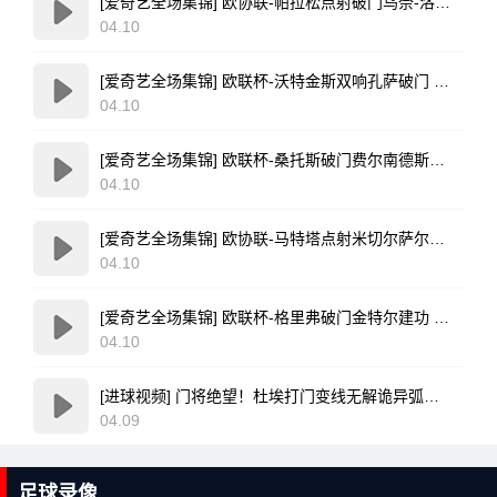
[爱奇艺全场集锦] 欧协联-帕拉松点射破门乌奈-洛佩斯建功 巴列卡诺3-0雅典AEK
04.10
[爱奇艺全场集锦] 欧联杯-沃特金斯双响孔萨破门 维拉3-1客胜博洛尼亚
04.10
[爱奇艺全场集锦] 欧联杯-桑托斯破门费尔南德斯离谱乌龙 波尔图1-1森林
04.10
[爱奇艺全场集锦] 欧协联-马特塔点射米切尔萨尔建功 水晶宫3-0佛罗伦萨
04.10
[爱奇艺全场集锦] 欧联杯-格里弗破门金特尔建功 弗赖堡3-0塞尔塔
04.10
[进球视频] 门将绝望！杜埃打门变线无解诡异弧线破门！巴黎1-0领先利物浦！
04.09
足球录像