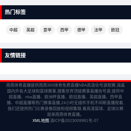
热门标签
中超
英超
意甲
西甲
德甲
法甲
欧冠
友情链接
雨燕体育直播提供雨燕360体育免费直播NBA高清信号源观赛,涵盖
国内外各大足球和篮球赛事,搜集世界顶级赛事直播信号源,提供中
超直播、nba直播、欧洲杯直播、欧冠直播、英超直播、西甲直
播、中超直播等热门赛事直播,24小时无插件手机不间断直播观看,
我们还提供热门比赛录像回放和视频集锦,看高清篮球、足球比赛
就来雨燕体育直播。
XML地图
滇ICP备2023009981号-07