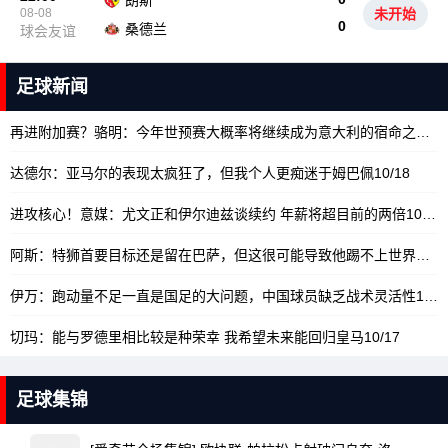
朗斯
08-08
未开始
0
桑德兰
球会友谊
足球新闻
再进附加赛？骆明：今年世预赛大概率将继续成为意大利的宿命之旅
10
达德尔：亚马尔的表现太疯狂了，但我个人更痴迷于姆巴佩
10/18
进攻核心！意媒：尤文正和伊尔迪兹谈续约 年薪将超目前的两倍
10/18
阿斯：特狮首要目标还是留在巴萨，但这很可能导致他踢不上世界杯
10
伊万：跑动量不足一直是国足的大问题，中国球员缺乏战术灵活性
10/17
切玛：能与罗德里相比较是种荣幸 我希望未来能回归皇马
10/17
足球集锦