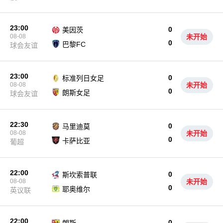
23:00
0
美因茨
08-08
未开始
0
巴黎FC
球会友谊
23:00
0
标准列日女足
08-08
未开始
0
朗斯女足
球会友谊
22:30
0
马里迪莫
08-08
未开始
0
卡萨比亚
葡超
22:00
0
斯坎索普联
08-08
未开始
0
耶奥维尔
英议联
22:00
0