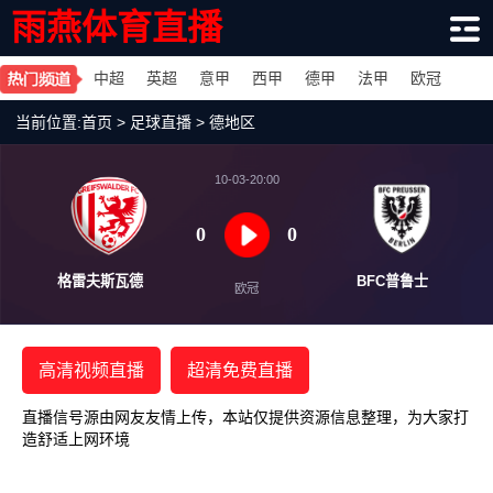
雨燕体育直播
中超
英超
意甲
西甲
德甲
法甲
欧冠
当前位置:
首页
>
足球直播
>
德地区
10-03-20:00
0
0
格雷夫斯瓦德
BFC
欧冠
高清视频直播
超清免费直播
直播信号源由网友友情上传，本站仅提供资源信息整理，为大家打
造舒适上网环境