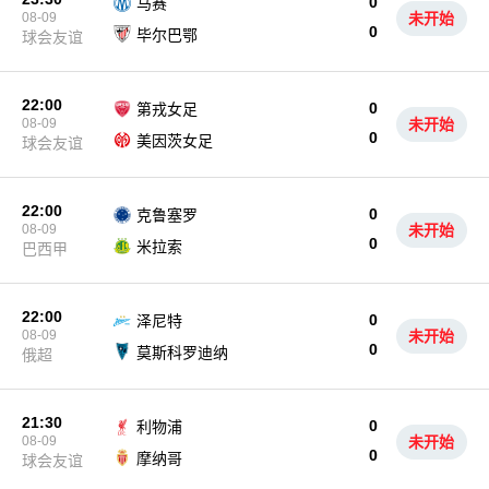
0
马赛
08-09
未开始
0
毕尔巴鄂
球会友谊
22:00
0
第戎女足
08-09
未开始
0
美因茨女足
球会友谊
22:00
0
克鲁塞罗
08-09
未开始
0
米拉索
巴西甲
22:00
0
泽尼特
08-09
未开始
0
莫斯科罗迪纳
俄超
21:30
0
利物浦
08-09
未开始
0
摩纳哥
球会友谊