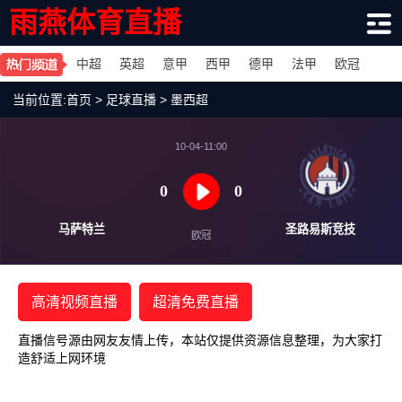
雨燕体育直播
中超
英超
意甲
西甲
德甲
法甲
欧冠
当前位置:
首页
>
足球直播
>
墨西超
10-04-11:00
0
0
马萨特兰
圣路易
欧冠
高清视频直播
超清免费直播
直播信号源由网友友情上传，本站仅提供资源信息整理，为大家打
造舒适上网环境