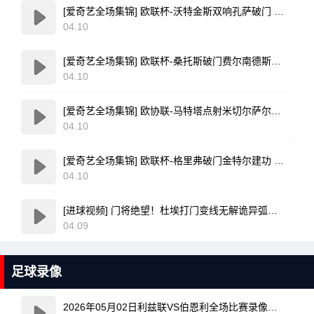
[爱奇艺全场集锦] 欧联杯-沃特金斯双响孔萨破门 维拉3-1客胜博洛尼亚
04.10
[爱奇艺全场集锦] 欧联杯-桑托斯破门费尔南德斯离谱乌龙 波尔图1-1森林
04.10
[爱奇艺全场集锦] 欧协联-马特塔点射米切尔萨尔建功 水晶宫3-0佛罗伦萨
04.10
[爱奇艺全场集锦] 欧联杯-格里弗破门金特尔建功 弗赖堡3-0塞尔塔
04.10
[进球视频] 门将绝望！杜埃打门变线无解诡异弧线破门！巴黎1-0领先利物浦！
04.09
足球录像
2026年05月02日利兹联VS伯恩利全场比赛录像回放