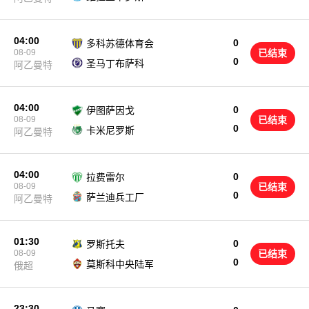
04:00
0
多科苏德体育会
08-09
已结束
0
圣马丁布萨科
阿乙曼特
04:00
0
伊图萨因戈
08-09
已结束
0
卡米尼罗斯
阿乙曼特
04:00
0
拉费雷尔
08-09
已结束
0
萨兰迪兵工厂
阿乙曼特
01:30
0
罗斯托夫
08-09
已结束
0
莫斯科中央陆军
俄超
23:30