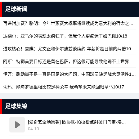
足球新闻
再进附加赛？骆明：今年世预赛大概率将继续成为意大利的宿命之旅
10
达德尔：亚马尔的表现太疯狂了，但我个人更痴迷于姆巴佩
10/18
进攻核心！意媒：尤文正和伊尔迪兹谈续约 年薪将超目前的两倍
10/18
阿斯：特狮首要目标还是留在巴萨，但这很可能导致他踢不上世界杯
10
伊万：跑动量不足一直是国足的大问题，中国球员缺乏战术灵活性
10/17
切玛：能与罗德里相比较是种荣幸 我希望未来能回归皇马
10/17
足球集锦
[爱奇艺全场集锦] 欧协联-帕拉松点射破门乌奈-洛佩斯建功 巴列卡诺3-0雅典AEK
04.10