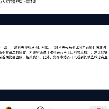
为大家打造舒适上网环境
彩对决即将上演——雅科夫迎战马卡比阿希。【雅科夫vs马卡比阿希直播】将准时
场不容错过的盛宴。为避免错过【雅科夫vs马卡比阿希直播】，建议您提
希近期比赛回放，相关资讯，此外，您在本站还可以看到其他篮球比赛直