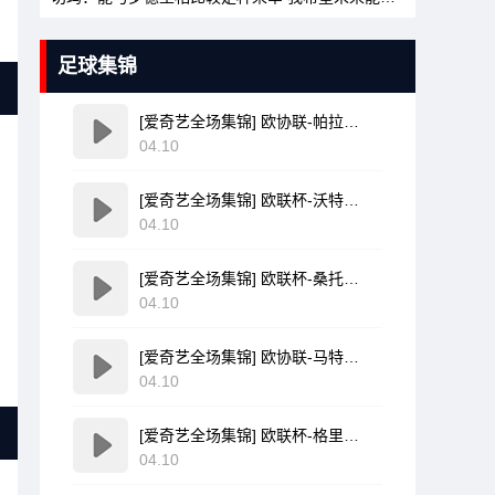
足球集锦
[爱奇艺全场集锦] 欧协联-帕拉松点射破门乌奈-洛佩斯建功 巴列卡诺3-0雅典AEK
04.10
[爱奇艺全场集锦] 欧联杯-沃特金斯双响孔萨破门 维拉3-1客胜博洛尼亚
04.10
[爱奇艺全场集锦] 欧联杯-桑托斯破门费尔南德斯离谱乌龙 波尔图1-1森林
04.10
[爱奇艺全场集锦] 欧协联-马特塔点射米切尔萨尔建功 水晶宫3-0佛罗伦萨
04.10
[爱奇艺全场集锦] 欧联杯-格里弗破门金特尔建功 弗赖堡3-0塞尔塔
04.10