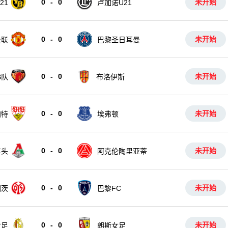
0
-
0
未开始
21
卢加诺U21
0
-
0
未开始
曼联
巴黎圣日耳曼
0
-
0
未开始
布洛伊斯
B队
0
-
0
未开始
加特
埃弗顿
0
-
0
未开始
车头
阿克伦陶里亚蒂
0
-
0
未开始
因茨
巴黎FC
0
-
0
未开始
女足
朗斯女足