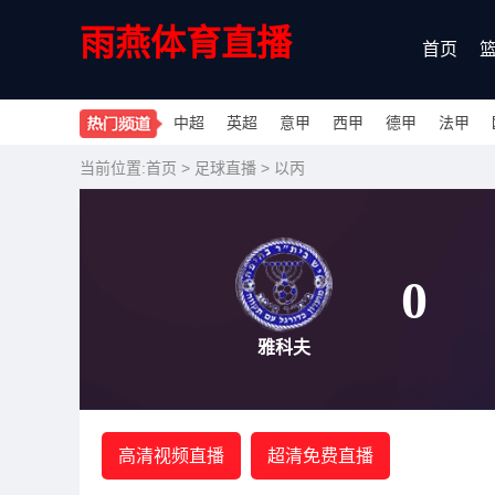
雨燕体育直播
首页
中超
英超
意甲
西甲
德甲
法甲
当前位置:
首页
>
足球直播
>
以丙
0
雅科夫
高清视频直播
超清免费直播