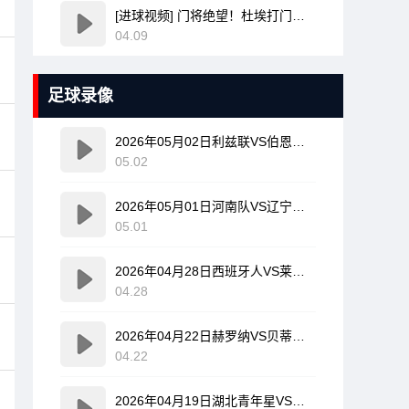
[进球视频] 门将绝望！杜埃打门变线无解诡异弧线破门！巴黎1-0领先利物浦！
04.09
足球录像
2026年05月02日利兹联VS伯恩利全场比赛录像回放
05.02
2026年05月01日河南队VS辽宁铁人全场比赛录像回放
05.01
2026年04月28日西班牙人VS莱万特全场比赛录像回放
04.28
2026年04月22日赫罗纳VS贝蒂斯全场比赛录像回放
04.22
2026年04月19日湖北青年星VS海门珂缔缘全场比赛录像回放