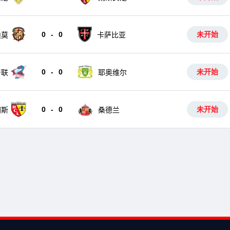
0
-
0
未开始
迪莫
卡萨比亚
0
-
0
未开始
普联
耶奥维尔
0
-
0
未开始
朗斯
桑德兰