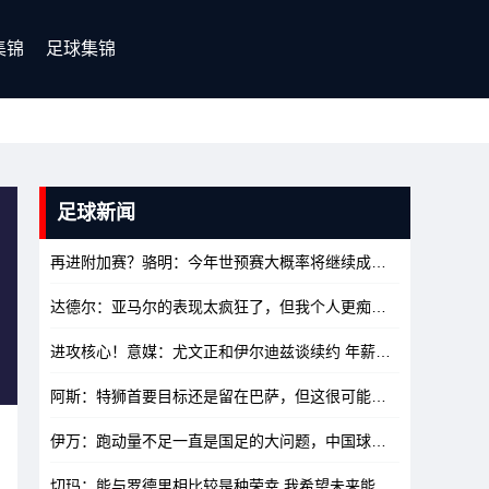
集锦
足球集锦
足球新闻
再进附加赛？骆明：今年世预赛大概率将继续成为意大利的宿命之旅
达德尔：亚马尔的表现太疯狂了，但我个人更痴迷于姆巴佩
10/18
进攻核心！意媒：尤文正和伊尔迪兹谈续约 年薪将超目前的两倍
阿斯：特狮首要目标还是留在巴萨，但这很可能导致他踢不上世界杯
伊万：跑动量不足一直是国足的大问题，中国球员缺乏战术灵活性
切玛：能与罗德里相比较是种荣幸 我希望未来能回归皇马
10/17