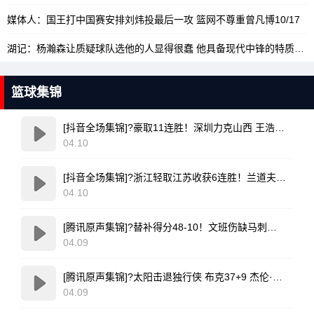
媒体人：国王打中国赛安排刘炜投最后一攻 篮网不尊重曾凡博
10/17
湖记：杨瀚森让质疑球队选他的人显得很蠢 他具备现代中锋的特质
10/
篮球集锦
[抖音全场集锦]?豪取11连胜！深圳力克山西 王浩然33+5 马凯尔·约翰逊伤退
04.10
[抖音全场集锦]?浙江轻取江苏收获6连胜！兰道夫17分 亨特19+12+8 庞峥麟18+5
04.10
[腾讯原声集锦]?替补得分48-10！文班伤缺马刺轻取开拓者 福克斯25+5+7
04.09
[腾讯原声集锦]?太阳击退独行侠 布克37+9 杰伦·格林伤退 弗拉格19中4
04.09