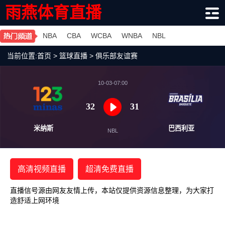
雨燕体育直播
NBA
CBA
WCBA
WNBA
NBL
当前位置:
首页
>
篮球直播
>
俱乐部友谊赛
10-03-07:00
32
31
米纳斯
巴西
NBL
高清视频直播
超清免费直播
直播信号源由网友友情上传，本站仅提供资源信息整理，为大家打
造舒适上网环境