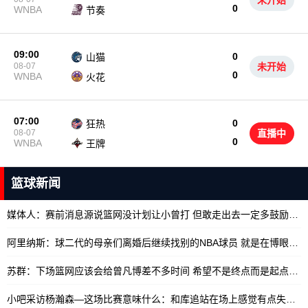
未开始
0
WNBA
节奏
09:00
0
山猫
08-07
未开始
0
WNBA
火花
07:00
0
狂热
08-07
直播中
0
WNBA
王牌
篮球新闻
媒体人：赛前消息源说篮网没计划让小曾打 但敢走出去一定多鼓励
10/
阿里纳斯：球二代的母亲们离婚后继续找别的NBA球员 就是在博眼球
1
苏群：下场篮网应该会给曾凡博差不多时间 希望不是终点而是起点
10/
小吧采访杨瀚森—这场比赛意味什么：和库追站在场上感觉有点失真
10