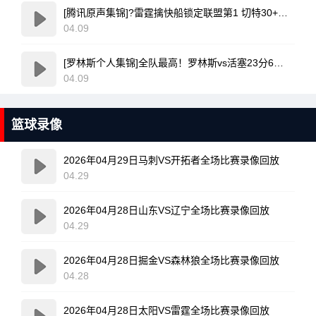
[腾讯原声集锦]?雷霆擒快船锁定联盟第1 切特30+14 SGA20+11 小卡连续56场20+
04.09
[罗林斯个人集锦]全队最高！罗林斯vs活塞23分6助！集锦
04.09
篮球录像
2026年04月29日马刺VS开拓者全场比赛录像回放
04.29
2026年04月28日山东VS辽宁全场比赛录像回放
04.29
2026年04月28日掘金VS森林狼全场比赛录像回放
04.28
2026年04月28日太阳VS雷霆全场比赛录像回放