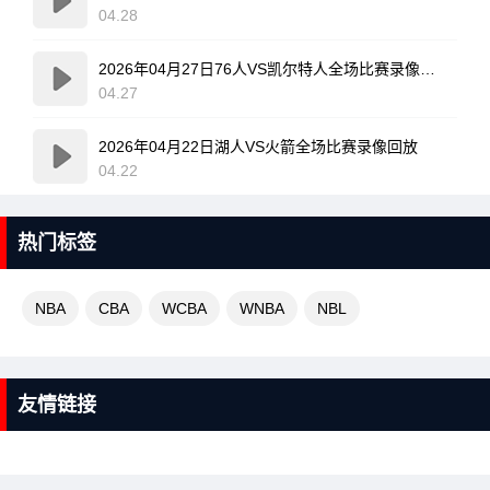
04.28
2026年04月27日76人VS凯尔特人全场比赛录像回放
04.27
2026年04月22日湖人VS火箭全场比赛录像回放
04.22
热门标签
NBA
CBA
WCBA
WNBA
NBL
友情链接