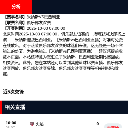
分析
【赛事名称】
米纳斯VS巴西利亚
【联赛名称】
俱乐部友谊赛
【开赛时间】
2025-10-03 07:00:00
北京时间2025-10-03 07:00:00，俱乐部友谊赛的一场精彩对决即将上
演——米纳斯迎战巴西利亚。【米纳斯vs巴西利亚直播】将准时免费
在线放出，对于热爱俱乐部友谊赛的球迷们来说，这无疑是一场不容
错过的盛宴。为避免错过【米纳斯vs巴西利亚直播】，建议您提前收
藏本页面。本站还特意为您汇总了米纳斯、巴西利亚近期比赛回放，
相关资讯，此外，您在本站还可以看到其他篮球比赛直播、俱乐部友
谊赛回放、俱乐部友谊赛集锦、俱乐部友谊赛赛程等相关视频和数
据。
近5次交锋
相关直播
10:00
0
火焰
08-07