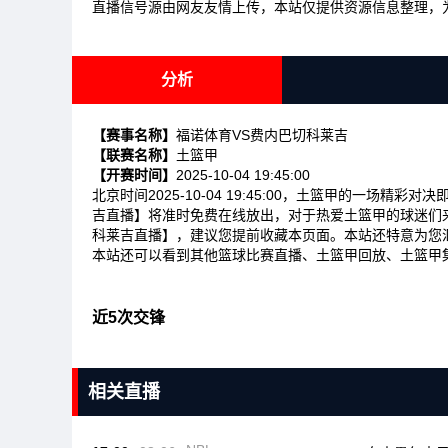
直播信号源由网友友情上传，本站仅提供资源信息整理，
分析
【赛事名称】
福诺体育VS费内巴切科莱吉
【联赛名称】
土篮甲
【开赛时间】
2025-10-04 19:45:00
北京时间2025-10-04 19:45:00，土篮甲的一场
吉直播】将准时免费在线放出，对于热爱土篮甲的球迷们
科莱吉直播】，建议您提前收藏本页面。本站还特意为您
本站还可以看到其他篮球比赛直播、土篮甲回放、土篮甲
近5次交锋
相关直播