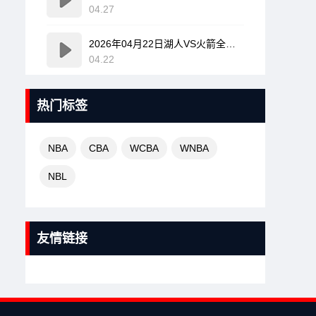
04.27
2026年04月22日湖人VS火箭全场比赛录像回放
04.22
热门标签
NBA
CBA
WCBA
WNBA
NBL
友情链接