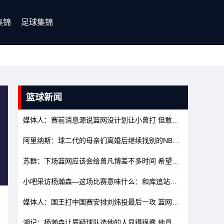
集锦
足球集锦
篮球新闻
媒体人：赛前消息源说篮网没计划让小曾打 但敢走出去一定多鼓励
阿里纳斯：球二代的母亲们离婚后继续找别的NBA球员 就是在博眼球
苏群：下场篮网应该会给曾凡博差不多时间 希望不是终点而是起点
小吧采访杨瀚森—这场比赛意味什么：和库追站在场上感觉有点失真
媒体人：国王打中国赛安排刘炜投最后一攻 篮网不尊重曾凡博
10
湖记：杨瀚森让质疑球队选他的人显得很蠢 他具备现代中锋的特质