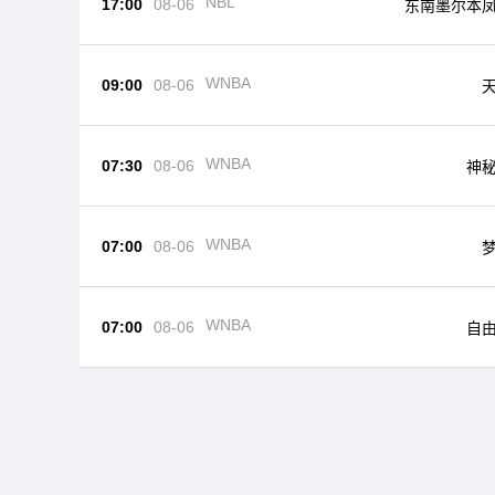
NBL
17:00
08-06
东南墨尔本
WNBA
09:00
08-06
WNBA
07:30
08-06
神
WNBA
07:00
08-06
WNBA
07:00
08-06
自