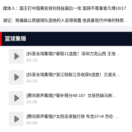
媒体人：国王打中国赛安排刘炜投最后一攻 篮网不尊重曾凡博
10/17
湖记：杨瀚森让质疑球队选他的人显得很蠢 他具备现代中锋的特质
10/
篮球集锦
[抖音全场集锦]?豪取11连胜！深圳力克山西 王浩然33+5 马凯尔·约翰逊伤退
04.10
[抖音全场集锦]?浙江轻取江苏收获6连胜！兰道夫17分 亨特19+12+8 庞峥麟18+5
04.10
[腾讯原声集锦]?替补得分48-10！文班伤缺马刺轻取开拓者 福克斯25+5+7
04.09
[腾讯原声集锦]?太阳击退独行侠 布克37+9 杰伦·格林伤退 弗拉格19中4
04.09