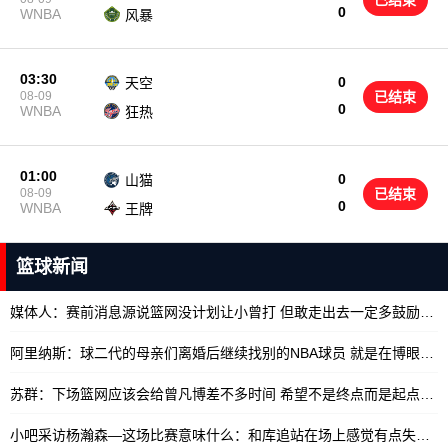
已结束
0
WNBA
风暴
03:30
0
天空
08-09
已结束
0
WNBA
狂热
01:00
0
山猫
08-09
已结束
0
WNBA
王牌
篮球新闻
媒体人：赛前消息源说篮网没计划让小曾打 但敢走出去一定多鼓励
10/
阿里纳斯：球二代的母亲们离婚后继续找别的NBA球员 就是在博眼球
1
苏群：下场篮网应该会给曾凡博差不多时间 希望不是终点而是起点
10/
小吧采访杨瀚森—这场比赛意味什么：和库追站在场上感觉有点失真
10