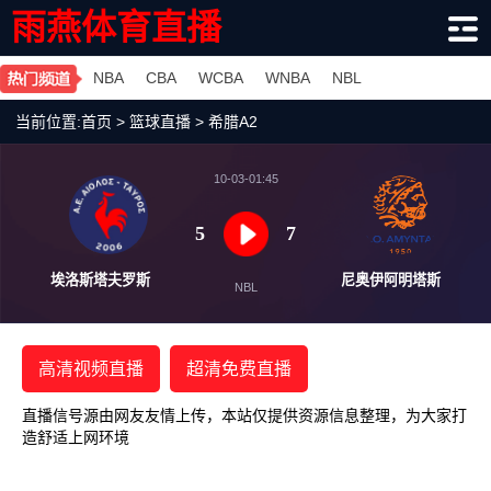
雨燕体育直播
NBA
CBA
WCBA
WNBA
NBL
当前位置:
首页
>
篮球直播
>
希腊A2
10-03-01:45
5
7
埃洛斯塔夫罗斯
尼奥伊阿
NBL
高清视频直播
超清免费直播
直播信号源由网友友情上传，本站仅提供资源信息整理，为大家打
造舒适上网环境