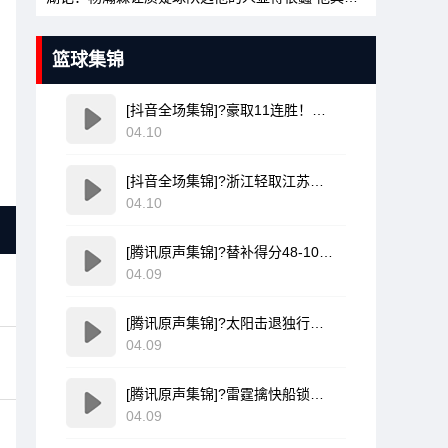
篮球集锦
[抖音全场集锦]?豪取11连胜！深圳力克山西 王浩然33+5 马凯尔·约翰逊伤退
04.10
[抖音全场集锦]?浙江轻取江苏收获6连胜！兰道夫17分 亨特19+12+8 庞峥麟18+5
04.10
[腾讯原声集锦]?替补得分48-10！文班伤缺马刺轻取开拓者 福克斯25+5+7
04.09
[腾讯原声集锦]?太阳击退独行侠 布克37+9 杰伦·格林伤退 弗拉格19中4
04.09
[腾讯原声集锦]?雷霆擒快船锁定联盟第1 切特30+14 SGA20+11 小卡连续56场20+
04.09