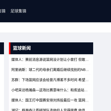
集锦
足球集锦
篮球新闻
媒体人：赛前消息源说篮网没计划让小曾打 但敢走出去一定多鼓励
阿里纳斯：球二代的母亲们离婚后继续找别的NBA球员 就是在博眼球
苏群：下场篮网应该会给曾凡博差不多时间 希望不是终点而是起点
小吧采访杨瀚森—这场比赛意味什么：和库追站在场上感觉有点失真
媒体人：国王打中国赛安排刘炜投最后一攻 篮网不尊重曾凡博
10
湖记：杨瀚森让质疑球队选他的人显得很蠢 他具备现代中锋的特质